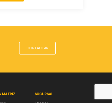
CONTACTAR
 MATRIZ
SUCURSAL
gión
II Región
a Marga #3731,
Las azucenas sitio 1