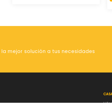
la mejor solución a tus necesidades
CASA
V Re
Marg