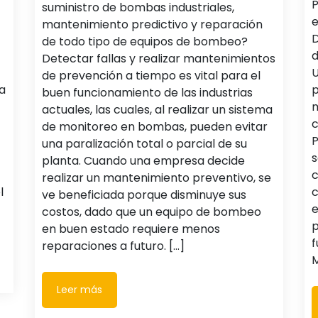
P
suministro de bombas industriales,
e
mantenimiento predictivo y reparación
D
de todo tipo de equipos de bombeo?
d
Detectar fallas y realizar mantenimientos
U
de prevención a tiempo es vital para el
a
p
buen funcionamiento de las industrias
m
actuales, las cuales, al realizar un sistema
c
de monitoreo en bombas, pueden evitar
P
una paralización total o parcial de su
s
planta. Cuando una empresa decide
c
realizar un mantenimiento preventivo, se
l
c
ve beneficiada porque disminuye sus
e
costos, dado que un equipo de bombeo
p
en buen estado requiere menos
f
reparaciones a futuro. [...]
M
Leer más