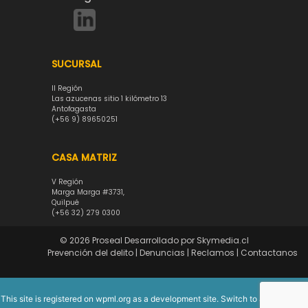
SUCURSAL
II Región
Las azucenas sitio 1 kilómetro 13
Antofagasta
(+56 9) 89650251
CASA MATRIZ
V Región
Marga Marga #3731,
Quilpué
(+56 32) 279 0300
© 2026
Proseal
Desarrollado por
Skymedia.cl
Prevención del delito
|
Denuncias
|
Reclamos
|
Contactanos
This site is registered on
wpml.org
as a development site. Switch to a production